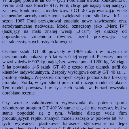
W drugiej połowie lat 60 – tych Ford miał dwóch konkurentów:
Ferrari 330 oraz Porsche 917. Ford, chcąc jak najszybciej nadążyć
za nową konkurencją, modernizował GT 40 wprowadzając wiele
elementów aerodynamicznymi zwiększał moc silników. Już na
sezon 1967 Ford przygotował zupełnie nowe zawieszenie oraz
aerodynamiczne nadwozie. Model oznaczony jako „Mark IV”
(bazujący na mało znanej wersji „J-car”) był dłuższy od
poprzednika, zmieniono również przód pozbywając się
charakterystycznych ostrych krawędzi.
Ostatnie sztuki GT 40 powstały w 1969 roku i w niczym nie
przypominały pokazany 5 lat wcześniej oryginał. Pierwszy model
ważył zaledwie 907 kg, najcięższe wersje ponad 1200 kg. W ciągu
5 lat powstało 146 sztuk GT 40 z czego tylko ułamek trafił do
klientów indywidualnych. Zespoły wyścigowe ceniły GT 40 za …
prostotę obsługi. Większość drobnych części pochodziła z bieżącej
produkcji Forda, w tym silniki prosto od dużego modelu Galaxie.
Ten model powstawał w tysiącach sztuk, w Ferrari wszystko
dorabiano ręcznie.
Czy wraz z zakończeniem wytwarzania dla potrzeb sportu
zakończono program GT 40? W sumie tak, ale nie wszyscy byli w
stanie pogodzić się z tym. Właśnie dlatego wiele firm
produkujących repliki znanych modeli zaczęło w połowie lat 70 –
tych wytwarzać plastikowe karoserie stylizowane na tego
niezwykłego Forda. Wkrótce GT 40 stał się jednym z najczęściej