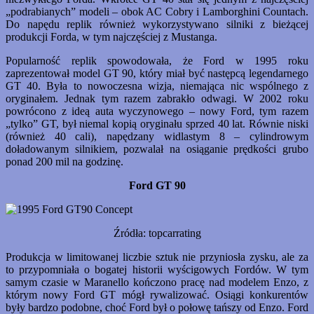
„podrabianych” modeli – obok AC Cobry i Lamborghini Countach.
Do napędu replik również wykorzystywano silniki z bieżącej
produkcji Forda, w tym najczęściej z Mustanga.
Popularność replik spowodowała, że Ford w 1995 roku
zaprezentował model GT 90, który miał być następcą legendarnego
GT 40. Była to nowoczesna wizja, niemająca nic wspólnego z
oryginałem. Jednak tym razem zabrakło odwagi. W 2002 roku
powrócono z ideą auta wyczynowego – nowy Ford, tym razem
„tylko” GT, był niemal kopią oryginału sprzed 40 lat. Równie niski
(również 40 cali), napędzany widlastym 8 – cylindrowym
doładowanym silnikiem, pozwalał na osiąganie prędkości grubo
ponad 200 mil na godzinę.
Ford GT 90
Źródła: topcarrating
Produkcja w limitowanej liczbie sztuk nie przyniosła zysku, ale za
to przypomniała o bogatej historii wyścigowych Fordów. W tym
samym czasie w Maranello kończono pracę nad modelem Enzo, z
którym nowy Ford GT mógł rywalizować. Osiągi konkurentów
były bardzo podobne, choć Ford był o połowę tańszy od Enzo. Ford