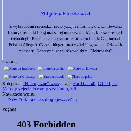
Zbigniew Kluczkowski
Z wykształcenia menedżer motoryzacji i informatyk, z zamiłowania
historyk techniki i pasjonat starej motoryzacji. Maniak nowoczesnych
technologii. Podobno zdolny autor tekstów (m.in. dla Continental
Polska i Allegro). Czasem bloger i nauczyciel blogowania. Człowiek
renesansu. Nauczyciel w zduńskowolskim „Elektroniku”.
Share this...
Kategoria:
"Historyczne" wpisy
Tagi:
Ford GT 40
,
GT 90
,
Le
Mans
,
przejęcie Ferrari przez Forda
,
V8
Nawigacja wpisu
←
New York Taxi
Jak długo jeszcze?
→
Pogoda: