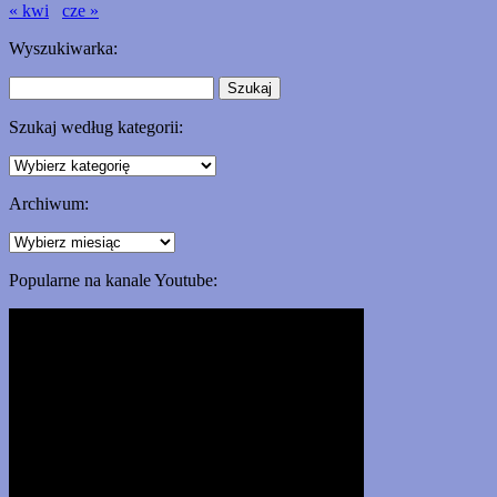
« kwi
cze »
Wyszukiwarka:
Szukaj:
Szukaj według kategorii:
Szukaj
według
kategorii:
Archiwum:
Archiwum:
Popularne na kanale Youtube: