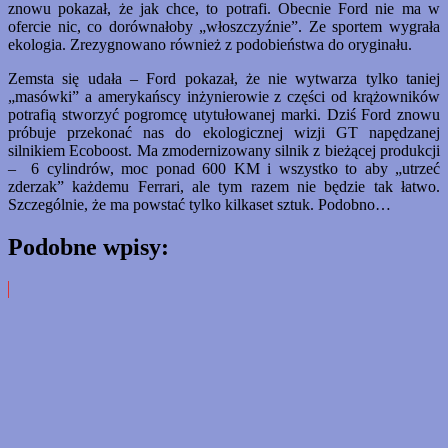
znowu pokazał, że jak chce, to potrafi. Obecnie Ford nie ma w
ofercie nic, co dorównałoby „włoszczyźnie”. Ze sportem wygrała
ekologia. Zrezygnowano również z podobieństwa do oryginału.
Zemsta się udała – Ford pokazał, że nie wytwarza tylko taniej
„masówki” a amerykańscy inżynierowie z części od krążowników
potrafią stworzyć pogromcę utytułowanej marki. Dziś Ford znowu
próbuje przekonać nas do ekologicznej wizji GT napędzanej
silnikiem Ecoboost. Ma zmodernizowany silnik z bieżącej produkcji
– 6 cylindrów, moc ponad 600 KM i wszystko to aby „utrzeć
zderzak” każdemu Ferrari, ale tym razem nie będzie tak łatwo.
Szczególnie, że ma powstać tylko kilkaset sztuk. Podobno…
Podobne wpisy: