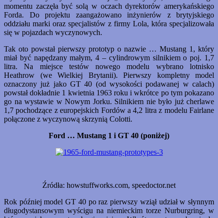
momentu zaczęła być solą w oczach dyrektorów amerykańskiego
Forda. Do projektu zaangażowano inżynierów z brytyjskiego
oddziału marki oraz specjalistów z firmy Lola, która specjalizowała
się w pojazdach wyczynowych.
Tak oto powstał pierwszy prototyp o nazwie … Mustang 1, który
miał być napędzany małym, 4 – cylindrowym silnikiem o poj. 1,7
litra. Na miejsce testów nowego modelu wybrano lotnisko
Heathrow (we Wielkiej Brytanii). Pierwszy kompletny model
oznaczony już jako GT 40 (od wysokości podawanej w calach)
powstał dokładnie 1 kwietnia 1963 roku i wkrótce po tym pokazano
go na wystawie w Nowym Jorku. Silnikiem nie było już cherlawe
1,7 pochodzące z europejskich Fordów a 4,2 litra z modelu Fairlane
połączone z wyczynową skrzynią Colotti.
Ford … Mustang 1 i GT 40 (poniżej)
Źródła: howstuffworks.com, speedoctor.net
Rok później model GT 40 po raz pierwszy wziął udział w słynnym
długodystansowym wyścigu na niemieckim torze Nurburgring, w