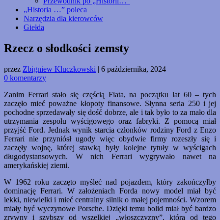
Przewodnik po „Historii…”
„Historia …” poleca
Narzędzia dla kierowców
Giełda
Rzecz o słodkości zemsty
przez
Zbigniew Kluczkowski
|
6 października, 2024
0 komentarzy
Zanim Ferrari stało się częścią Fiata, na początku lat 60 – tych
zaczęło mieć poważne kłopoty finansowe. Słynna seria 250 i jej
pochodne sprzedawały się dość dobrze, ale i tak było to za mało dla
utrzymania zespołu wyścigowego oraz fabryki. Z pomocą miał
przyjść Ford. Jednak wynik starcia członków rodziny Ford z Enzo
Ferrari nie przyniósł ugody więc obydwie firmy rozeszły się i
zaczęły wojnę, której stawką były kolejne tytuły w wyścigach
długodystansowych. W nich Ferrari wygrywało nawet na
amerykańskiej ziemi.
W 1962 roku zaczęto myśleć nad pojazdem, który zakończyłby
dominację Ferrari. W założeniach Forda nowy model miał być
lekki, niewielki i mieć centralny silnik o małej pojemności. Wzorem
miały być wyczynowe Porsche. Dzięki temu bolid miał być bardzo
zrywny i szybszy od wszelkiej „włoszczyzny”, która od tego