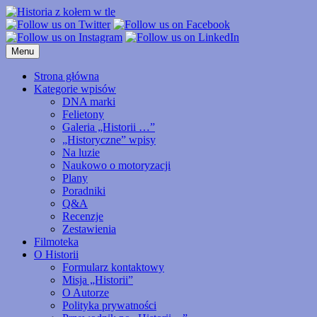
Przejdź
do
treści
Menu
Strona główna
Kategorie wpisów
DNA marki
Felietony
Galeria „Historii …”
„Historyczne” wpisy
Na luzie
Naukowo o motoryzacji
Plany
Poradniki
Q&A
Recenzje
Zestawienia
Filmoteka
O Historii
Formularz kontaktowy
Misja „Historii”
O Autorze
Polityka prywatności