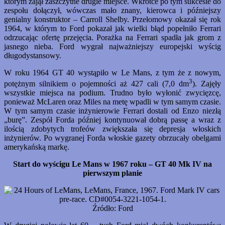
którym zajął zaszczytne drugie miejsce. Wkrótce po tym sukcesie do
zespołu dołączył, wówczas mało znany, kierowca i późniejszy
genialny konstruktor – Carroll Shelby. Przełomowy okazał się rok
1964, w którym to Ford pokazał jak wielki błąd popełniło Ferrari
odrzucając ofertę przejęcia. Porażka na Ferrari spadła jak grom z
jasnego nieba. Ford wygrał najważniejszy europejski wyścig
długodystansowy.
W roku 1964 GT 40 wystąpiło w Le Mans, z tym że z nowym,
3
potężnym silnikiem o pojemności aż 427 cali (7,0 dm
). Zajęły
wszystkie miejsca na podium. Trudno było wyłonić zwycięzcę,
ponieważ McLaren oraz Miles na metę wpadli w tym samym czasie.
W tym samym czasie inżynierowie Ferrari dostali od Enzo niezłą
„burę”. Zespół Forda później kontynuował dobrą passę a wraz z
ilością zdobytych trofeów zwiększała się depresja włoskich
inżynierów. Po wygranej Forda włoskie gazety obrzucały obelgami
amerykańską markę.
Start do wyścigu Le Mans w 1967 roku – GT 40 Mk IV na
pierwszym planie
Źródło: Ford