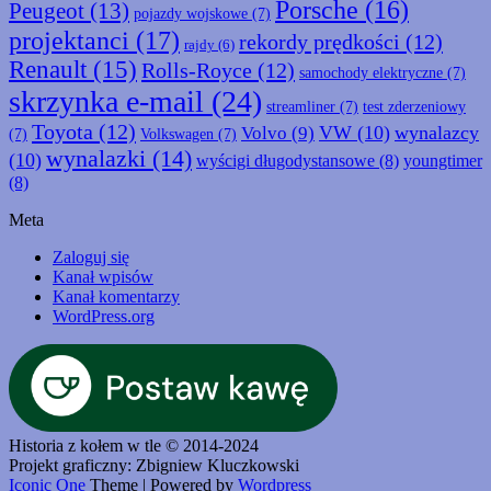
Porsche
(16)
Peugeot
(13)
pojazdy wojskowe
(7)
projektanci
(17)
rekordy prędkości
(12)
rajdy
(6)
Renault
(15)
Rolls-Royce
(12)
samochody elektryczne
(7)
skrzynka e-mail
(24)
streamliner
(7)
test zderzeniowy
Toyota
(12)
VW
(10)
wynalazcy
Volvo
(9)
(7)
Volkswagen
(7)
wynalazki
(14)
(10)
wyścigi długodystansowe
(8)
youngtimer
(8)
Meta
Zaloguj się
Kanał wpisów
Kanał komentarzy
WordPress.org
Historia z kołem w tle © 2014-2024
Projekt graficzny: Zbigniew Kluczkowski
Iconic One
Theme | Powered by
Wordpress