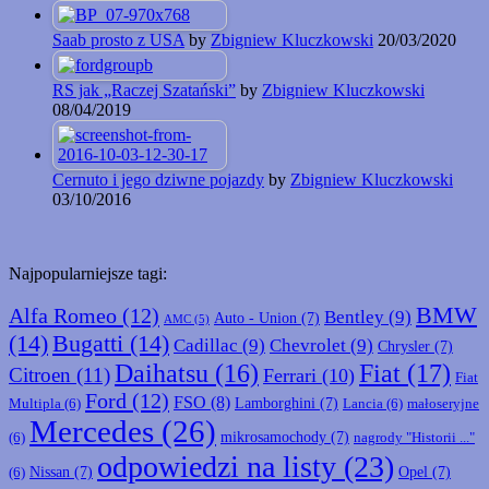
Saab prosto z USA
by
Zbigniew Kluczkowski
20/03/2020
RS jak „Raczej Szatański”
by
Zbigniew Kluczkowski
08/04/2019
Cernuto i jego dziwne pojazdy
by
Zbigniew Kluczkowski
03/10/2016
Najpopularniejsze tagi:
BMW
Alfa Romeo
(12)
Bentley
(9)
Auto - Union
(7)
AMC
(5)
(14)
Bugatti
(14)
Cadillac
(9)
Chevrolet
(9)
Chrysler
(7)
Fiat
(17)
Daihatsu
(16)
Citroen
(11)
Ferrari
(10)
Fiat
Ford
(12)
FSO
(8)
Lamborghini
(7)
Multipla
(6)
Lancia
(6)
małoseryjne
Mercedes
(26)
mikrosamochody
(7)
(6)
nagrody "Historii ..."
odpowiedzi na listy
(23)
Nissan
(7)
Opel
(7)
(6)