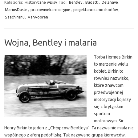
Kategoria:
Historyczne wpisy
Tagi:
Bentley
,
Bugatti
,
Delahaye
,
MariusDaste
,
pracowniekaroseryjne
,
projektancisamochodów
,
SzachIranu
,
VanVooren
Wojna, Bentley i malaria
Torba Hermes Birkin
to marzenie wielu
kobiet. Birkin to
również nazwisko,
które znawcom
przedwojennej
motoryzacji kojarzy
się z brytyjskim
sportem
motorowym. Sir
Henry Birkin to jeden z „Chłopców Bentleya”. Ta nazwa nie miała nic
wspólnego z aferą pedofilską. Tak nazywano grupę kierowców,