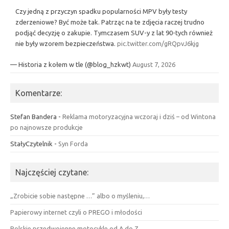
Czy jedną z przyczyn spadku popularności MPV były testy
zderzeniowe? Być może tak. Patrząc na te zdjęcia raczej trudno
podjąć decyzję o zakupie. Tymczasem SUV-y z lat 90-tych również
nie były wzorem bezpieczeństwa.
pic.twitter.com/gRQpvJ6kjg
— Historia z kołem w tle (@blog_hzkwt)
August 7, 2026
Komentarze:
Stefan Bandera
-
Reklama motoryzacyjna wczoraj i dziś – od Wintona
po najnowsze produkcje
StałyCzytelnik
-
Syn Forda
Najczęściej czytane:
„Zrobicie sobie następne …” albo o myśleniu,…
Papierowy internet czyli o PREGO i młodości
Polskie przedwojenne motocykle od A do Z