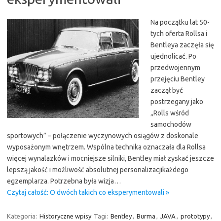
Na początku lat 50-
tych oferta Rollsa i
Bentleya zaczęła się
ujednolicać. Po
przedwojennym
przejęciu Bentley
zaczął być
postrzegany jako
„Rolls wśród
samochodów
sportowych” – połączenie wyczynowych osiągów z doskonale
wyposażonym wnętrzem. Wspólna technika oznaczała dla Rollsa
więcej wynalazków i mocniejsze silniki, Bentley miał zyskać jeszcze
lepszą jakość i możliwość absolutnej personalizacjikażdego
egzemplarza. Potrzebna była wizja…
Czytaj całość: O dwóch takich co eksperymentowali »
Kategoria:
Historyczne wpisy
Tagi:
Bentley
,
Burma
,
JAVA
,
prototypy
,