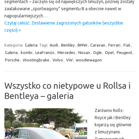
segmentach – zaczęło się od największych limuzyn, później zostały
zaatakowane „sportwagony” segmentu B a obecnie nawet w
najpopularniejszych…
Czytaj całość: Zestawienie zagrożonych gatunków (wszystkie
części) »
Kategoria:
Galeria
Tagi:
Audi
,
Bentley
,
BMW
,
Caravan
,
Ferrari
,
Fiat
,
Galeria
,
kombi
,
LeaFrancis
,
Mercedes
,
Nissan
,
Ogle
,
Opel
,
Peugeot
,
Porsche
,
shootingbrake
,
Volvo
,
VW
,
woodiewagon
Wszystko co nietypowe u Rollsa i
Bentleya – galeria
Zarówno Rolls-
Royce jak i Bentley
kojarzą się głównie
z limuzynami.