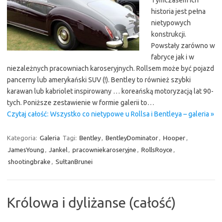
Tymczasem ich
historia jest pełna
nietypowych
konstrukcji.
Powstały zarówno w
fabryce jak i w
niezależnych pracowniach karoseryjnych. Rollsem może być pojazd
pancerny lub amerykański SUV (!). Bentley to również szybki
karawan lub kabriolet inspirowany … koreańską motoryzacją lat 90-
tych. Poniższe zestawienie w formie galerii to…
Czytaj całość: Wszystko co nietypowe u Rollsa i Bentleya – galeria »
Kategoria:
Galeria
Tagi:
Bentley
,
BentleyDominator
,
Hooper
,
JamesYoung
,
Jankel
,
pracowniekaroseryjne
,
RollsRoyce
,
shootingbrake
,
SułtanBrunei
Królowa i dyliżanse (całość)