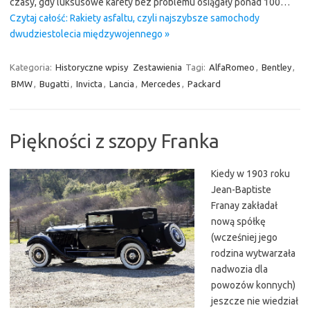
czasy, gdy luksusowe karety bez problemu osiągały ponad 100…
Czytaj całość: Rakiety asfaltu, czyli najszybsze samochody
dwudziestolecia międzywojennego »
Kategoria:
Historyczne wpisy
Zestawienia
Tagi:
AlfaRomeo
,
Bentley
,
BMW
,
Bugatti
,
Invicta
,
Lancia
,
Mercedes
,
Packard
Piękności z szopy Franka
Kiedy w 1903 roku
Jean-Baptiste
Franay zakładał
nową spółkę
(wcześniej jego
rodzina wytwarzała
nadwozia dla
powozów konnych)
jeszcze nie wiedział