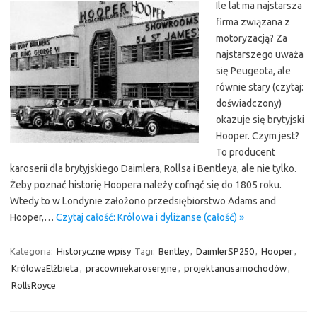
Ile lat ma najstarsza
firma związana z
motoryzacją? Za
najstarszego uważa
się Peugeota, ale
równie stary (czytaj:
doświadczony)
okazuje się brytyjski
Hooper. Czym jest?
To producent
karoserii dla brytyjskiego Daimlera, Rollsa i Bentleya, ale nie tylko.
Żeby poznać historię Hoopera należy cofnąć się do 1805 roku.
Wtedy to w Londynie założono przedsiębiorstwo Adams and
Hooper,…
Czytaj całość: Królowa i dyliżanse (całość) »
Kategoria:
Historyczne wpisy
Tagi:
Bentley
,
DaimlerSP250
,
Hooper
,
KrólowaElżbieta
,
pracowniekaroseryjne
,
projektancisamochodów
,
RollsRoyce