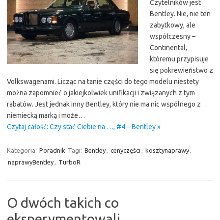
Czytelników jest
Bentley. Nie, nie ten
zabytkowy, ale
współczesny –
Continental,
któremu przypisuje
się pokrewieństwo z
Volkswagenami. Licząc na tanie części do tego modelu niestety
można zapomnieć o jakiejkolwiek unifikacji i związanych z tym
rabatów. Jest jednak inny Bentley, który nie ma nic wspólnego z
niemiecką marką i może…
Czytaj całość: Czy stać Ciebie na …, #4 – Bentley »
Kategoria:
Poradnik
Tagi:
Bentley
,
cenyczęści
,
kosztynaprawy
,
naprawyBentley
,
TurboR
O dwóch takich co
eksperymentowali