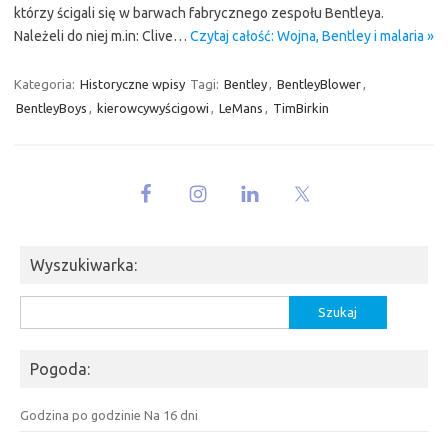
którzy ścigali się w barwach fabrycznego zespołu Bentleya.
Należeli do niej m.in: Clive…
Czytaj całość: Wojna, Bentley i malaria »
Kategoria:
Historyczne wpisy
Tagi:
Bentley
,
BentleyBlower
,
BentleyBoys
,
kierowcywyścigowi
,
LeMans
,
TimBirkin
Wyszukiwarka:
Szukaj:
Pogoda:
Godzina po godzinie
Na 16 dni