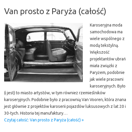
Van prosto z Paryża (całość)
Karoseryjna moda
samochodowa ma
wiele wspólnego z
modą tekstylną.
Większość
projektantów ubrań
miała związki z
Paryżem, podobnie
jak wiele pracowni
karoseryjnych. Było
(i jest) to miasto artystów, w tym również rzemieślników
karoseryjnych. Podobnie było z pracownią Van Vooren, która znana
jest głównie z projektów karoserii pojazdów luksusowych z lat 20 i
30-tych. Historia tej manufaktury…
Czytaj całość: Van prosto z Paryża (całość) »