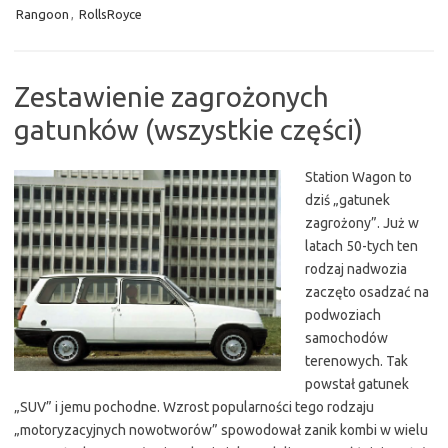
Rangoon
,
RollsRoyce
Zestawienie zagrożonych
gatunków (wszystkie części)
Station Wagon to
dziś „gatunek
zagrożony”. Już w
latach 50-tych ten
rodzaj nadwozia
zaczęto osadzać na
podwoziach
samochodów
terenowych. Tak
powstał gatunek
„SUV” i jemu pochodne. Wzrost popularności tego rodzaju
„motoryzacyjnych nowotworów” spowodował zanik kombi w wielu