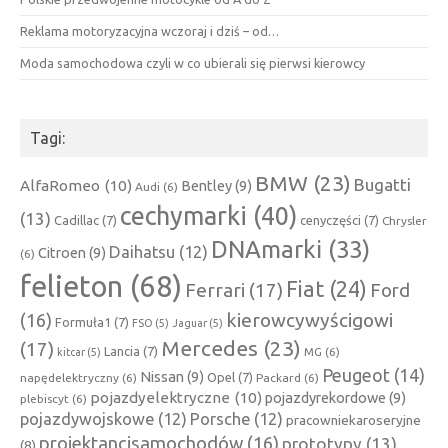
Reklama motoryzacyjna wczoraj i dziś – od…
Moda samochodowa czyli w co ubierali się pierwsi kierowcy
Tagi:
BMW
(23)
Bugatti
AlfaRomeo
(10)
Bentley
(9)
Audi
(6)
cechymarki
(40)
(13)
Cadillac
(7)
cenyczęści
(7)
Chrysler
DNAmarki
(33)
Daihatsu
(12)
Citroen
(9)
(6)
felieton
(68)
Fiat
(24)
Ferrari
(17)
Ford
kierowcywyścigowi
(16)
Formuła1
(7)
FSO
(5)
Jaguar
(5)
Mercedes
(23)
(17)
Lancia
(7)
MG
(6)
kitcar
(5)
Peugeot
(14)
Nissan
(9)
Opel
(7)
napędelektryczny
(6)
Packard
(6)
pojazdyelektryczne
(10)
pojazdyrekordowe
(9)
plebiscyt
(6)
pojazdywojskowe
(12)
Porsche
(12)
pracowniekaroseryjne
projektancisamochodów
(16)
prototypy
(13)
(8)