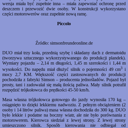
wersja miała być zupełnie inna – miała zapewniać ochronę przed
deszczem i przewozić dwie osoby. W konstrukcji wykorzystano
części motorowerów oraz zupełnie nową ramę.
Piccolo
Źródło: simsonfreundeonline.de
DUO miał trzy koła, przednią szybę i składany dach z dermatoidu
(tworzywa sztucznego wykorzystywanego do produkcji plandek).
Wymiary pojazdu – 2,14 m długości, 1,45 m szerokości i 1,44 m
3
wysokości. Do napędu miał dłużyć silnik o pojemności 49 cm
i
mocy 2,7 KM. Większość części zastosowanych do produkcji
pochodziła z fabryki Simson – producenta jednośladów. Pojazd był
prosty, tani i zadowalał się małą ilością paliwa. Mały silnik potrafił
rozpędzić trójkołowca do prędkości 45-50 km/h.
Masa własna trójkołowca gotowego do jazdy wynosiła 170 kg –
osiągnięto to dzięki lekkiemu nadwoziu. Z pełnym obciążeniem (2
osoby i 14 litrów paliwa) masa własna dochodziła do 300 kg. DUO
było lekkie i podatne na boczny wiatr, ale nie było porównania z
motorowerem. Kierowca siedział z lewej strony. Z lewej strony
umieszczono silnik. Sposób kierowania nie odbiegał od