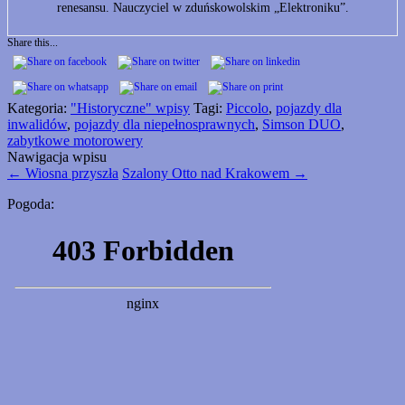
renesansu. Nauczyciel w zduńskowolskim „Elektroniku”.
Share this...
Kategoria:
"Historyczne" wpisy
Tagi:
Piccolo
,
pojazdy dla
inwalidów
,
pojazdy dla niepełnosprawnych
,
Simson DUO
,
zabytkowe motorowery
Nawigacja wpisu
←
Wiosna przyszła
Szalony Otto nad Krakowem
→
Pogoda: