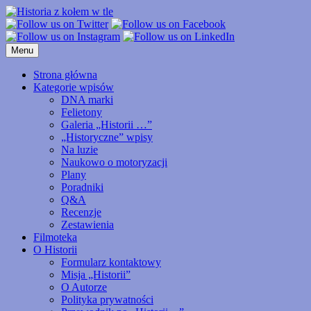
Przejdź
do
treści
Menu
Strona główna
Kategorie wpisów
DNA marki
Felietony
Galeria „Historii …”
„Historyczne” wpisy
Na luzie
Naukowo o motoryzacji
Plany
Poradniki
Q&A
Recenzje
Zestawienia
Filmoteka
O Historii
Formularz kontaktowy
Misja „Historii”
O Autorze
Polityka prywatności