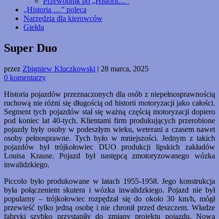
Przewodnik po „Historii…”
„Historia …” poleca
Narzędzia dla kierowców
Giełda
Super Duo
przez
Zbigniew Kluczkowski
|
28 marca, 2025
0 komentarzy
Historia pojazdów przeznaczonych dla osób z niepełnosprawnością
ruchową nie różni się długością od historii motoryzacji jako całości.
Segment tych pojazdów stał się ważną częścią motoryzacji dopiero
pod koniec lat 40-tych. Klientami firm produkujących przerobione
pojazdy były osoby w podeszłym wieku, weterani a czasem nawet
osoby pełnosprawne. Tych było w mniejszości. Jednym z takich
pojazdów był trójkołowiec DUO produkcji lipskich zakładów
Louisa Krause. Pojazd był następcą zmotoryzowanego wózka
inwalidzkiego.
Piccolo było produkowane w latach 1955-1958. Jego konstrukcja
była połączeniem skutera i wózka inwalidzkiego. Pojazd nie był
popularny – trójkołowiec rozpędzał się do około 30 km/h, mógł
przewieść tylko jedną osobę i nie chronił przed deszczem. Władze
fabryki szybko przystąpiły do zmiany projektu pojazdu. Nowa