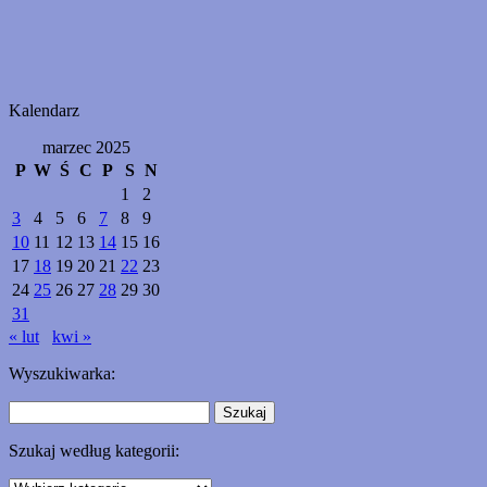
Kalendarz
marzec 2025
P
W
Ś
C
P
S
N
1
2
3
4
5
6
7
8
9
10
11
12
13
14
15
16
17
18
19
20
21
22
23
24
25
26
27
28
29
30
31
« lut
kwi »
Wyszukiwarka:
Szukaj:
Szukaj według kategorii:
Szukaj