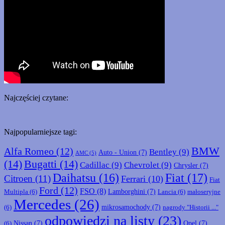
Najczęściej czytane:
Najpopularniejsze tagi:
BMW
Alfa Romeo
(12)
Bentley
(9)
Auto - Union
(7)
AMC
(5)
(14)
Bugatti
(14)
Cadillac
(9)
Chevrolet
(9)
Chrysler
(7)
Fiat
(17)
Daihatsu
(16)
Citroen
(11)
Ferrari
(10)
Fiat
Ford
(12)
FSO
(8)
Lamborghini
(7)
Multipla
(6)
Lancia
(6)
małoseryjne
Mercedes
(26)
mikrosamochody
(7)
(6)
nagrody "Historii ..."
odpowiedzi na listy
(23)
Nissan
(7)
Opel
(7)
(6)