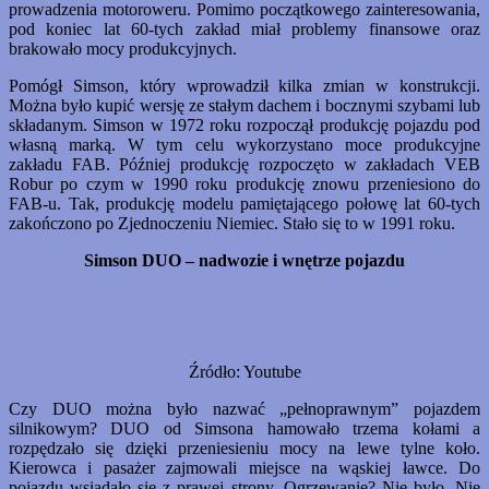
prowadzenia motoroweru. Pomimo początkowego zainteresowania,
pod koniec lat 60-tych zakład miał problemy finansowe oraz
brakowało mocy produkcyjnych.
Pomógł Simson, który wprowadził kilka zmian w konstrukcji.
Można było kupić wersję ze stałym dachem i bocznymi szybami lub
składanym. Simson w 1972 roku rozpoczął produkcję pojazdu pod
własną marką. W tym celu wykorzystano moce produkcyjne
zakładu FAB. Później produkcję rozpoczęto w zakładach VEB
Robur po czym w 1990 roku produkcję znowu przeniesiono do
FAB-u. Tak, produkcję modelu pamiętającego połowę lat 60-tych
zakończono po Zjednoczeniu Niemiec. Stało się to w 1991 roku.
Simson DUO – nadwozie i wnętrze pojazdu
Źródło: Youtube
Czy DUO można było nazwać „pełnoprawnym” pojazdem
silnikowym? DUO od Simsona hamowało trzema kołami a
rozpędzało się dzięki przeniesieniu mocy na lewe tylne koło.
Kierowca i pasażer zajmowali miejsce na wąskiej ławce. Do
pojazdu wsiadało się z prawej strony. Ogrzewanie? Nie było. Nie