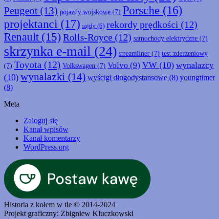
Porsche
(16)
Peugeot
(13)
pojazdy wojskowe
(7)
projektanci
(17)
rekordy prędkości
(12)
rajdy
(6)
Renault
(15)
Rolls-Royce
(12)
samochody elektryczne
(7)
skrzynka e-mail
(24)
streamliner
(7)
test zderzeniowy
Toyota
(12)
VW
(10)
wynalazcy
Volvo
(9)
(7)
Volkswagen
(7)
wynalazki
(14)
(10)
wyścigi długodystansowe
(8)
youngtimer
(8)
Meta
Zaloguj się
Kanał wpisów
Kanał komentarzy
WordPress.org
Historia z kołem w tle © 2014-2024
Projekt graficzny: Zbigniew Kluczkowski