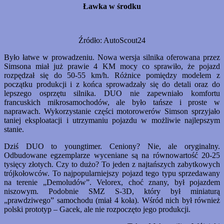
Ławka w środku
Źródło: AutoScout24
Było łatwe w prowadzeniu. Nowa wersja silnika oferowana przez
Simsona miał już prawie 4 KM mocy co sprawiło, że pojazd
rozpędzał się do 50-55 km/h. Różnice pomiędzy modelem z
początku produkcji i z końca sprowadzały się do detali oraz do
lepszego osprzętu silnika. DUO nie zapewniało komfortu
francuskich mikrosamochodów, ale było tańsze i proste w
naprawach. Wykorzystanie części motorowerów Simson sprzyjało
taniej eksploatacji i utrzymaniu pojazdu w możliwie najlepszym
stanie.
Dziś DUO to youngtimer. Ceniony? Nie, ale oryginalny.
Odbudowane egzemplarze wyceniane są na równowartość 20-25
tysięcy złotych. Czy to dużo? To jeden z najtańszych zabytkowych
trójkołowców. To najpopularniejszy pojazd tego typu sprzedawany
na terenie „Demoludów”. Velorex, choć znany, był pojazdem
niszowym. Podobnie SMZ S-3D, który był miniaturą
„prawdziwego” samochodu (miał 4 koła). Wśród nich był również
polski prototyp – Gacek, ale nie rozpoczęto jego produkcji.