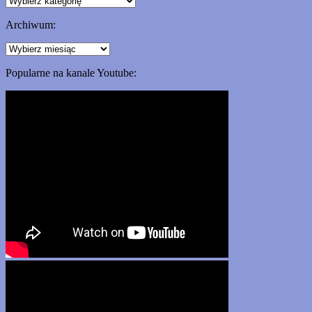
według
kategorii:
Archiwum:
Archiwum:
Popularne na kanale Youtube: