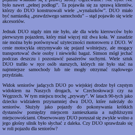
było nawet „pełnej podłogi”. Ta pojawiła się za sprawą klientów,
którzy do DUO konstruowali wiele „wynalazków”. DUO miało
być namiastką „prawdziwego samochodu” – stąd pojawiło się wiele
akcesoriów.
Jednak DUO nigdy nim nie było, ale dla wielu kierowców było
pierwszym pojazdem, który miał więcej niż dwa koła. W zasadzie
nie można było porównywać użyteczności motoroweru z DUO. W
cenie motocykla otrzymywało się pojazd wolniejszy, ale mogący
transportować dwie osoby i niewielki bagaż. Simson mógł jechać
podczas deszczu i pozostawić pasażerów suchymi. Wiele sztuk
DUO trafiło w ręce osób starszych, których nie było stać na
najmniejsze samochody lub nie mogły otrzymać rządowego
przydziału.
Widok seniorów jadących DUO po wiejskiej drodze był częstym
widokiem na Naszych drogach, w Czechosłowacji czy na
Węgrzech. W tym miejscu trochę „prywaty”. W latach 90-tych jako
dziecko widziałem przynamniej dwa DUO, które należały do
seniorów. Służyły jako pojazdy do pokonywania krótkich
dystansów pomiędzy miejscem zamieszkania a najbliższymi
miejscowościami. Obserwowany DUO poruszał się zwykle wolno a
jego głośny silnik było słychać z daleka. Czy DUO sprawdzało się
w roli pojazdu dla seniorów?