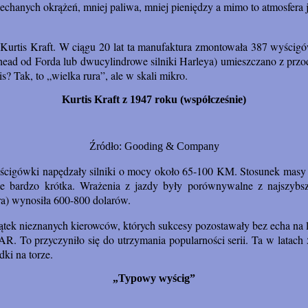
hanych okrążeń, mniej paliwa, mniej pieniędzy a mimo to atmosfera 
 Kurtis Kraft. W ciągu 20 lat ta manufaktura zmontowała 387 wyścigów
lathead od Forda lub dwucylindrowe silniki Harleya) umieszczano z p
 Tak, to „wielka rura”, ale w skali mikro.
Kurtis Kraft z 1947 roku (współcześnie)
Źródło: Gooding & Company
ścigówki napędzały silniki o mocy około 65-100 KM. Stosunek masy d
e bardzo krótka. Wrażenia z jazdy były porównywalne z najszyb
ra) wynosiła 600-800 dolarów.
ek nieznanych kierowców, których sukcesy pozostawały bez echa na lin
 To przyczyniło się do utrzymania popularności serii. Ta w latach 5
ki na torze.
„Typowy wyścig”