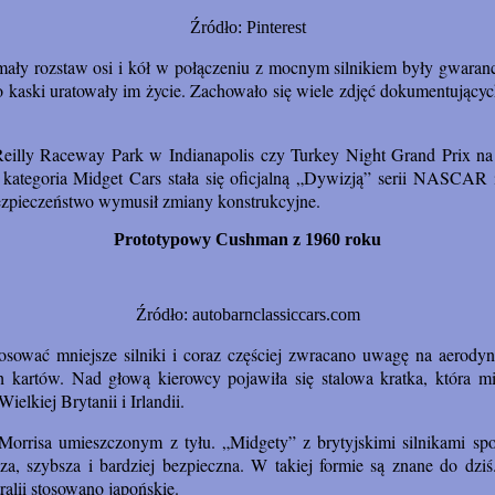
Źródło: Pinterest
mały rozstaw osi i kół w połączeniu z mocnym silnikiem były gwara
o kaski uratowały im życie. Zachowało się wiele zdjęć dokumentującyc
eilly Raceway Park w Indianapolis czy Turkey Night Grand Prix na
tegoria Midget Cars stała się oficjalną „Dywizją” serii NASCAR i 
 bezpieczeństwo wymusił zmiany konstrukcyjne.
Prototypowy Cushman z 1960 roku
Źródło: autobarnclassiccars.com
stosować mniejsze silniki i coraz częściej zwracano uwagę na aerodyn
ych kartów. Nad głową kierowcy pojawiła się stalowa kratka, która 
elkiej Brytanii i Irlandii.
i Morrisa umieszczonym z tyłu. „Midgety” z brytyjskimi silnikami s
sza, szybsza i bardziej bezpieczna. W takiej formie są znane do d
ralii stosowano japońskie.