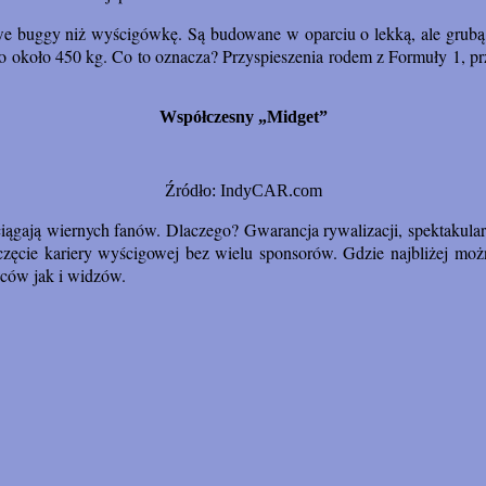
żowe buggy niż wyścigówkę. Są budowane w oparciu o lekką, ale grubą
to około 450 kg. Co to oznacza? Przyspieszenia rodem z Formuły 1, prz
Współczesny „Midget”
Źródło: IndyCAR.com
yciągają wiernych fanów. Dlaczego? Gwarancja rywalizacji, spektakular
poczęcie kariery wyścigowej bez wielu sponsorów. Gdzie najbliżej m
wców jak i widzów.