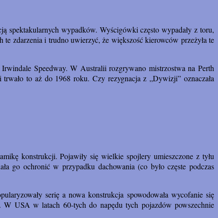
ncją spektakularnych wypadków. Wyścigówki często wypadały z toru,
h te zdarzenia i trudno uwierzyć, że większość kierowców przeżyła te
 Irwindale Speedway. W Australii rozgrywano mistrzostwa na Perth
trwało to aż do 1968 roku. Czy rezygnacja z „Dywizji” oznaczała
amikę konstrukcji. Pojawiły się wielkie spojlery umieszczone z tyłu
miała go ochronić w przypadku dachowania (co było częste podczas
popularyzowały serię a nowa konstrukcja spowodowała wycofanie się
ziś. W USA w latach 60-tych do napędu tych pojazdów powszechnie