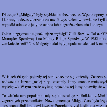
Dlaczego? „Midgety” były szybkie i niebezpieczne. Wąskie opony, 
kierowcy podczas zderzenia zostawali wystrzeleni w powietrze i tylk
wypadki odnosząc jedynie otarcia lub niegroźne złamania kończyn.
Gdzie rozgrywano najważniejsze wyścigi? Chili Bowl w Tulsa, O’R
Motorplex Speedway i na Murray Bridge Speedway. W 1952 roku ka
zamknięcie serii? Nie, Midgety nadal były popularne, ale nacisk na
W latach 60-tych pojazdy tej serii znacznie się zmieniły. Zaczęto 
nadwozia a kształt „małej rury” zastapiły kanty znane z mniejsz
wyścigów). W tym czasie wyścigi pojazdów tej klasy pojawiły się w Wi
To właśnie tam popularne stały się konstrukcje z silnikiem z Min
zagorzałych przeciwników. Nowa generacja Midget Cars była lżej
stosowano silniki motocyklowe, w Europie brytyjskie silniki a w Aust