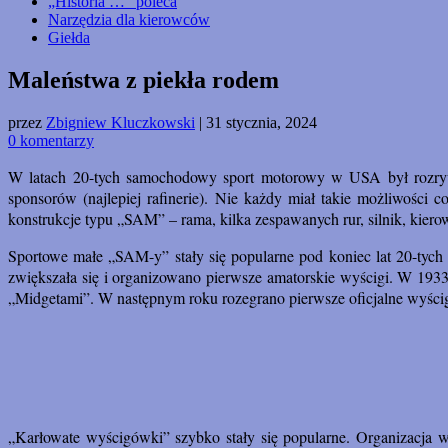
„Historia …” poleca
Narzędzia dla kierowców
Giełda
Maleństwa z piekła rodem
przez
Zbigniew Kluczkowski
|
31 stycznia, 2024
0 komentarzy
W latach 20-tych samochodowy sport motorowy w USA był rozrywką
sponsorów (najlepiej rafinerie). Nie każdy miał takie możliwośc
konstrukcje typu „SAM” – rama, kilka zespawanych rur, silnik, kier
Sportowe małe „SAM-y” stały się popularne pod koniec lat 20-tych
zwiększała się i organizowano pierwsze amatorskie wyścigi. W 19
„Midgetami”. W następnym roku rozegrano pierwsze oficjalne wyścigi
„Karłowate wyścigówki” szybko stały się popularne. Organizacja 