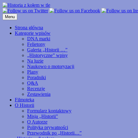
Przejdź
do
treści
Menu
Strona główna
Kategorie wpisów
DNA marki
Felietony
Galeria „Historii …”
„Historyczne” wpisy
Na luzie
Naukowo o motoryzacji
Plany
Poradniki
Q&A
Recenzje
Zestawienia
Filmoteka
O Historii
Formularz kontaktowy
Misja „Historii”
O Autorze
Polityka prywatności
Przewodnik po „Historii…”