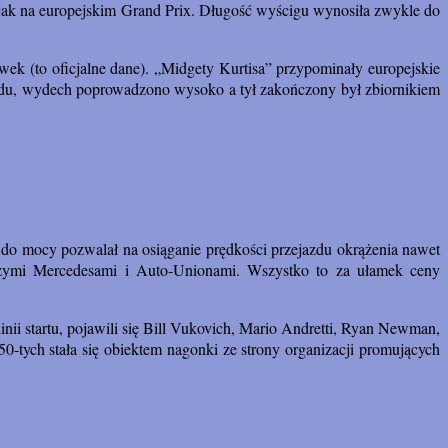
jak na europejskim Grand Prix. Długość wyścigu wynosiła zwykle do
ek (to oficjalne dane). „Midgety Kurtisa” przypominały europejskie
rzodu, wydech poprowadzono wysoko a tył zakończony był zbiornikiem
o mocy pozwalał na osiąganie prędkości przejazdu okrążenia nawet
szymi Mercedesami i Auto-Unionami. Wszystko to za ułamek ceny
ii startu, pojawili się Bill Vukovich, Mario Andretti, Ryan Newman,
0-tych stała się obiektem nagonki ze strony organizacji promujących