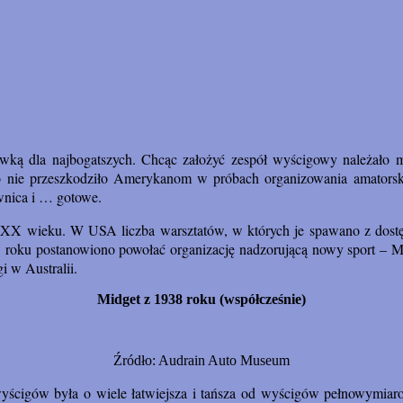
 dla najbogatszych. Chcąc założyć zespół wyścigowy należało mieć
i co nie przeszkodziło Amerykanom w próbach organizowania amator
ownica i … gotowe.
 XX wieku. W USA liczba warsztatów, w których je spawano z dostęp
33 roku postanowiono powołać organizację nadzorującą nowy sport –
 w Australii.
Midget z 1938 roku (współcześnie)
Źródło: Audrain Auto Museum
wyścigów była o wiele łatwiejsza i tańsza od wyścigów pełnowymiar