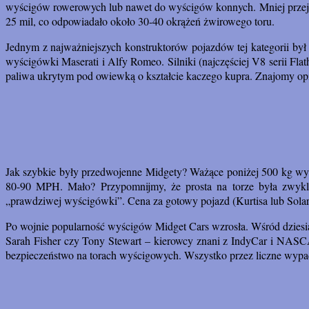
wyścigów rowerowych lub nawet do wyścigów konnych. Mniej przejec
25 mil, co odpowiadało około 30-40 okrążeń żwirowego toru.
Jednym z najważniejszych konstruktorów pojazdów tej kategorii był
wyścigówki Maserati i Alfy Romeo. Silniki (najczęściej V8 serii F
paliwa ukrytym pod owiewką o kształcie kaczego kupra. Znajomy opis?
Jak szybkie były przedwojenne Midgety? Ważące poniżej 500 kg wy
80-90 MPH. Mało? Przypomnijmy, że prosta na torze była zwykl
„prawdziwej wyścigówki”. Cena za gotowy pojazd (Kurtisa lub Sola
Po wojnie popularność wyścigów Midget Cars wzrosła. Wśród dziesiąt
Sarah Fisher czy Tony Stewart – kierowcy znani z IndyCar i NASCAR.
bezpieczeństwo na torach wyścigowych. Wszystko przez liczne wypad